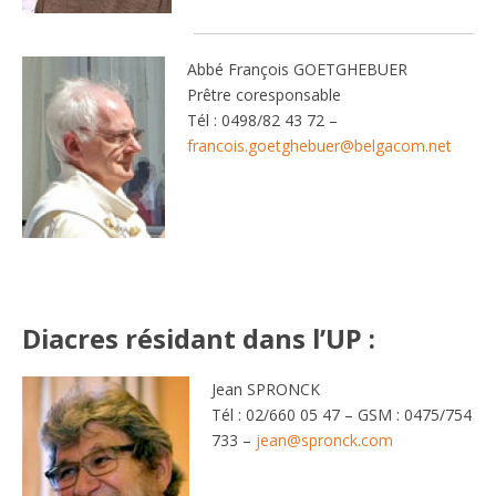
Abbé François GOETGHEBUER
Prêtre coresponsable
Tél :
0498/82 43 72
–
francois.goetghebuer@belgacom.net
Diacres résidant dans l’UP :
Jean SPRONCK
Tél :
02/660 05 47
–
GSM : 0475/754
733
–
jean@spronck.com