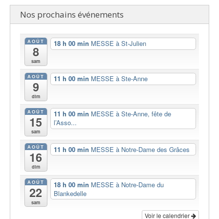
Nos prochains événements
AOÛT
18 h 00 min
MESSE à St-Julien
8
sam
AOÛT
11 h 00 min
MESSE à Ste-Anne
9
dim
AOÛT
11 h 00 min
MESSE à Ste-Anne, fête de
15
l’Asso...
sam
AOÛT
11 h 00 min
MESSE à Notre-Dame des Grâces
16
dim
AOÛT
18 h 00 min
MESSE à Notre-Dame du
22
Blankedelle
sam
Voir le calendrier