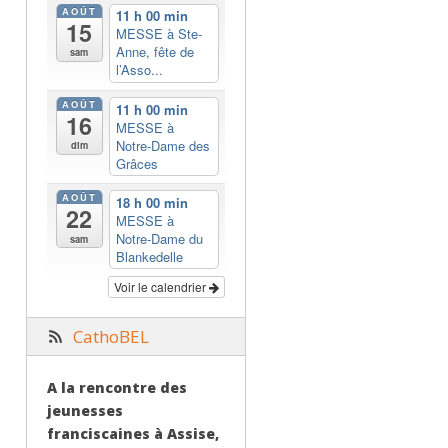
AOÛT
11 h 00 min
15
MESSE à Ste-
Anne, fête de
sam
l’Asso...
AOÛT
11 h 00 min
16
MESSE à
Notre-Dame des
dim
Grâces
AOÛT
18 h 00 min
22
MESSE à
Notre-Dame du
sam
Blankedelle
Voir le calendrier
CathoBEL
A la rencontre des
jeunesses
franciscaines à Assise,