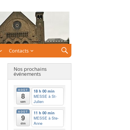
Contacts
Nos prochains
événements
AOÛT
18 h 00 min
8
MESSE à St-
Julien
sam
AOÛT
11 h 00 min
9
MESSE à Ste-
Anne
dim