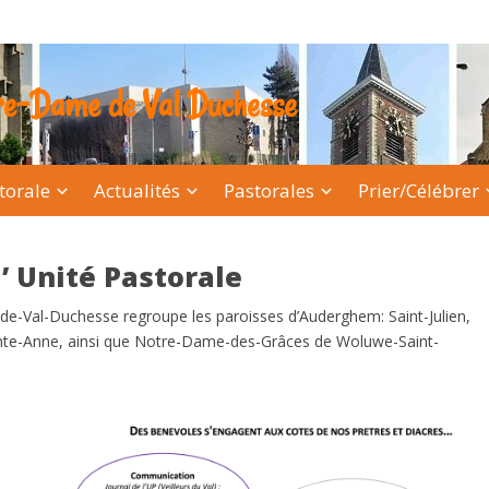
tre-Dame de Val Duchesse
torale
Actualités
Pastorales
Prier/Célébrer
’ Unité Pastorale
de-Val-Duchesse regroupe les paroisses d’Auderghem: Saint-Julien,
nte-Anne, ainsi que Notre-Dame-des-Grâces de Woluwe-Saint-