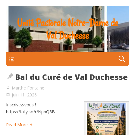
Unité Pastorale Notre-Dame de
Val Duchesse
Menu Principal
Bal du Curé de Val Duchesse
Marthe Fontaine
juin 11, 2026
Inscrivez-vous !
https://tally.so/r/NpbQ8B
Read More