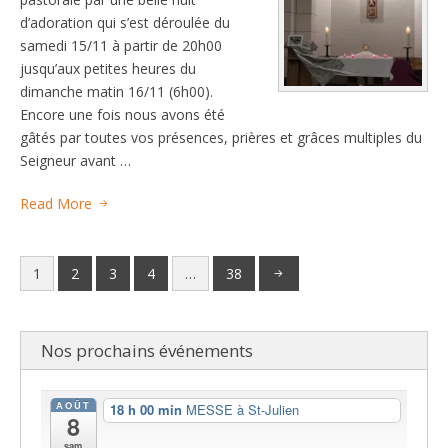
d’adoration qui s’est déroulée du
samedi 15/11 à partir de 20h00
jusqu’aux petites heures du
dimanche matin 16/11 (6h00).
Encore une fois nous avons été
gâtés par toutes vos présences, prières et grâces multiples du
Seigneur avant …
Read More
1
2
3
4
…
38
Nos prochains événements
AOÛT
18 h 00 min
MESSE à St-Julien
8
sam