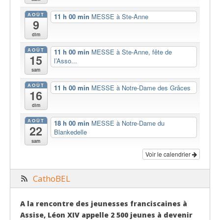
AOÛT
11 h 00 min
MESSE à Ste-Anne
9
dim
AOÛT
11 h 00 min
MESSE à Ste-Anne, fête de
15
l’Asso...
sam
AOÛT
11 h 00 min
MESSE à Notre-Dame des Grâces
16
dim
AOÛT
18 h 00 min
MESSE à Notre-Dame du
22
Blankedelle
sam
Voir le calendrier
CathoBEL
A la rencontre des jeunesses franciscaines à
Assise, Léon XIV appelle 2 500 jeunes à devenir