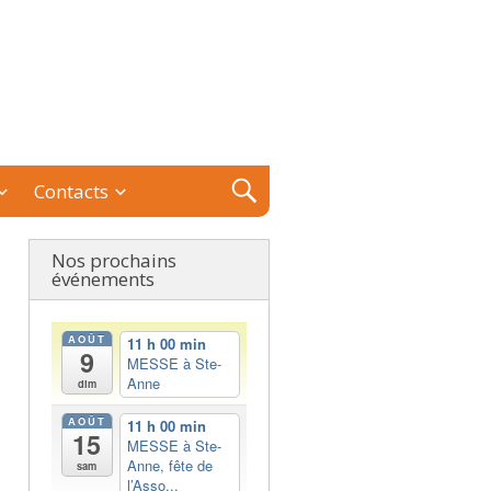
Contacts
Nos prochains
événements
AOÛT
11 h 00 min
9
MESSE à Ste-
Anne
dim
AOÛT
11 h 00 min
15
MESSE à Ste-
Anne, fête de
sam
l’Asso...