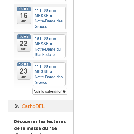
AOÛT
11 h 00 min
16
MESSE à
Notre-Dame des
dim
Grâces
AOÛT
18 h 00 min
22
MESSE à
Notre-Dame du
sam
Blankedelle
AOÛT
11 h 00 min
23
MESSE à
Notre-Dame des
dim
Grâces
Voir le calendrier
CathoBEL
Découvrez les lectures
de la messe du 19e