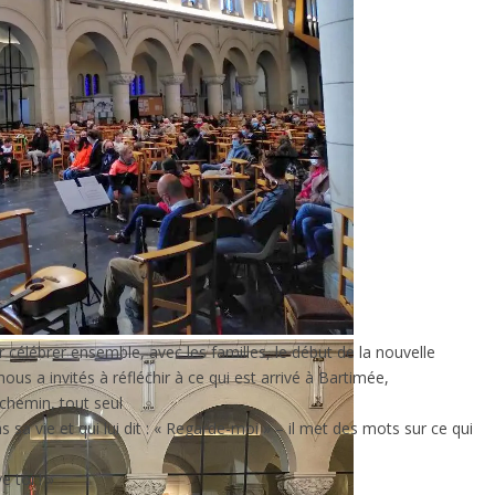
célébrer ensemble, avec les familles, le début de la nouvelle
us a invités à réfléchir à ce qui est arrivé à Bartimée,
 chemin, tout seul
 sa vie et qui lui dit : « Regarde-moi » – il met des mots sur ce qui
e toi ! »