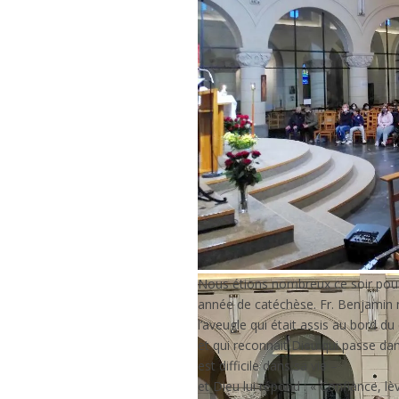
Nous étions nombreux ce soir pour 
année de catéchèse. Fr. Benjamin no
l’aveugle qui était assis au bord du
et qui reconnait Dieu qui passe dans
est difficile dans sa vie –
et Dieu lui répond : « Confiance, lèv