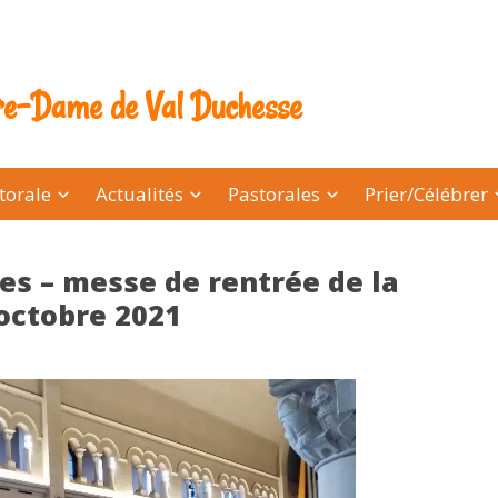
tre-Dame de Val Duchesse
torale
Actualités
Pastorales
Prier/Célébrer
es – messe de rentrée de la
octobre 2021