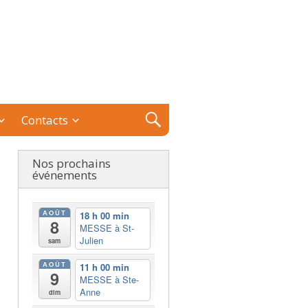
Contacts
Nos prochains
événements
AOÛT
18 h 00 min
8
MESSE à St-
Julien
sam
AOÛT
11 h 00 min
9
MESSE à Ste-
Anne
dim