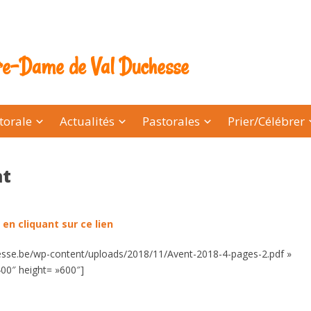
tre-Dame de Val Duchesse
torale
Actualités
Pastorales
Prier/Célébrer
nt
t
en cliquant sur ce lien
hesse.be/wp-content/uploads/2018/11/Avent-2018-4-pages-2.pdf »
00″ height= »600″]