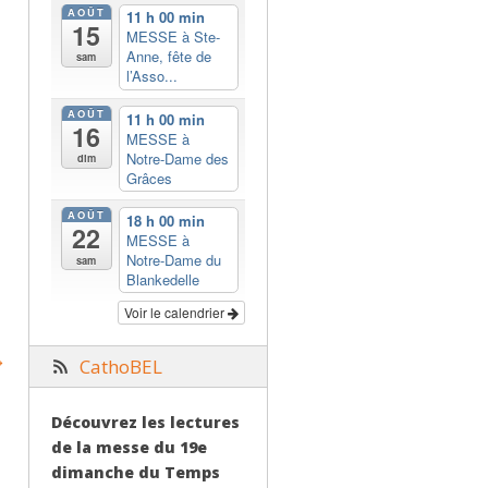
AOÛT
11 h 00 min
15
MESSE à Ste-
Anne, fête de
sam
l’Asso...
AOÛT
11 h 00 min
16
MESSE à
Notre-Dame des
dim
Grâces
AOÛT
18 h 00 min
22
MESSE à
Notre-Dame du
sam
Blankedelle
Voir le calendrier
CathoBEL
Découvrez les lectures
de la messe du 19e
dimanche du Temps