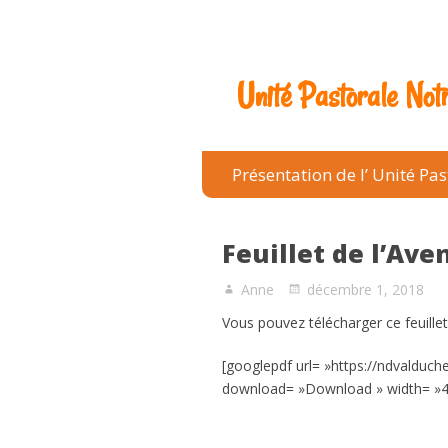
Unité Pastorale No
Présentation de l’ Unité Pas
Feuillet de l’Ave
Anne
décembre 1, 2018
Vous pouvez télécharger ce feuille
[googlepdf url= »https://ndvalduc
download= »Download » width= »4