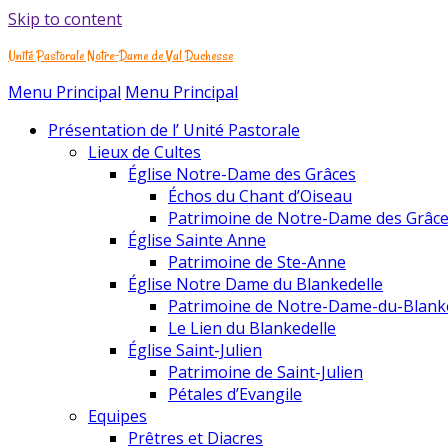
Skip to content
Unité Pastorale Notre-Dame de Val Duchesse
Menu Principal
Menu Principal
Présentation de l’ Unité Pastorale
Lieux de Cultes
Église Notre-Dame des Grâces
Échos du Chant d’Oiseau
Patrimoine de Notre-Dame des Grâc
Église Sainte Anne
Patrimoine de Ste-Anne
Église Notre Dame du Blankedelle
Patrimoine de Notre-Dame-du-Blank
Le Lien du Blankedelle
Église Saint-Julien
Patrimoine de Saint-Julien
Pétales d’Evangile
Equipes
Prêtres et Diacres