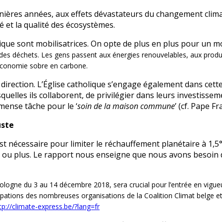
ères années, aux effets dévastateurs du changement climati
té et la qualité des écosystèmes.
tique sont mobilisatrices. On opte de plus en plus pour un 
des déchets. Les gens passent aux énergies renouvelables, aux produits
 économie sobre en carbone.
ection. L’Église catholique s’engage également dans cette v
quelles ils collaborent, de privilégier dans leurs investiss
mense tâche pour le ‘
soin de la maison commune
’ (cf. Pape Fr
uste
st nécessaire pour limiter le réchauffement planétaire à 1,
 ou plus. Le rapport nous enseigne que nous avons besoin
ologne du 3 au 14 décembre 2018, sera crucial pour l’entrée en vigu
pations des nombreuses organisations de la Coalition Climat belge et
tp://climate-express.be/?lang=fr